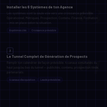
Installer les 6 Systèmes de ton Agence
Les systèmes sont la seule voie vers une croissance prévisible.
Opérationnel, Métriques, Prospection, Contenu, Finance, Formation
— mis en place selon ta situation.
6 systèmes clés
Croissance prévisible
LES 6 SYSTÈMES DE L'AGENCE
3
Le Tunnel Complet de Génération de Prospects
Opérationnel
01
Remplir ton calendrier de façon prévisible. 4 canaux simultanés du
SOPs, delivery, onboarding
haut jusqu'au bas du tunnel — publicités, contenu, prospection tiède,
partenariats.
Métriques
02
Dashboard, KPIs, pipeline
4 canaux d'acquisition
Leads prévisibles
Prospection
03
4 canaux, scripts, CRM
Contenu
LE TUNNEL D'ACQUISITION COMPLET
04
Calendrier éditorial, lead magnets