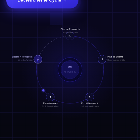
Déclencher le Cycle →
Webinaires
Newsletter
Prise de RDV
Plus de Prospects
Omniprésence niche
1
→
4 canaux simultanés
— jamais dépendant d'une seule source de
leads
Encore + Prospects
Plus de Clients
∞
2
Le cycle s'amplifie
Refus mauvais profils
∞
FLYWHEEL
4
3
Recrutements
Prix & Marges +
Sortir des opérations
L'offre/demande tourne