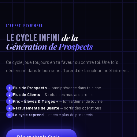
Finance
05
HAUT DU TUNNEL
Pricing, marges, réinvestissement
Publicités
Formation
L'EFFET FLYWHEEL
06
Recrutement, onboarding équipe
Contenu Value
LE CYCLE INFINI
de la
Prospection Tiède
→
Croissance prévisible
quand les 6 systèmes tournent ensemble
Génération de Prospects
Partenariats
Ce cycle joue toujours en ta faveur ou contre toi. Une fois
MILIEU DU TUNNEL
déclenché dans le bon sens, il prend de l'ampleur indéfiniment.
Lead Magnets
Plus de Prospects
— omniprésence dans ta niche
Assets YouTube
1
Plus de Clients
— & refus des mauvais profils
2
Séquences Email
Prix + Élevés & Marges +
— l'offre/demande tourne
3
Page Merci
Recrutements de Qualité
— sortir des opérations
4
Le cycle reprend
— encore plus de prospects
∞
BAS DU TUNNEL
VSL