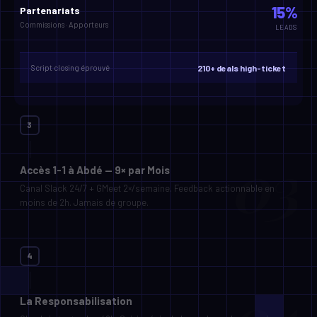
09:14
15%
Partenariats
J'ai du mal à closer mes calls, je sais pas ce qui bloque...
Commissions · Apporteurs
LEADS
A
Abdé · 09:47
Envoie-moi l'enregistrement de ton dernier call. Je t'identifie
exactement où tu perds le prospect et on règle ça aujourd'hui.
Script closing éprouvé
210+ deals high-ticket
A
Abdé · 09:48
Aussi : l'objection principale c'est Prix, Timing ou Confiance ?
Tu
10:02
Plutôt confiance je crois. Je t'envoie le call.
4
La Responsabilisation
Check-in toutes les 48h. Suivi précis de la roadmap. La pression
positive qui transforme l'intention en résultats.
SUIVI DE PROGRESSION