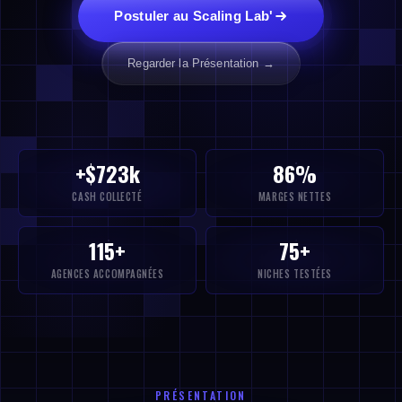
Postuler au Scaling Lab'
Regarder la Présentation →
+$723k
86%
CASH COLLECTÉ
MARGES NETTES
115+
75+
AGENCES ACCOMPAGNÉES
NICHES TESTÉES
PRÉSENTATION