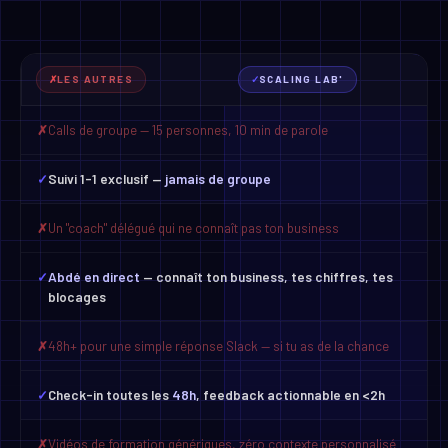
Calls de groupe — 15 personnes, 10 min de parole
✗
Suivi 1-1 exclusif —
jamais de groupe
✓
Un "coach" délégué qui ne connaît pas ton business
✗
Abdé en direct
— connaît ton business, tes chiffres, tes
✓
blocages
48h+ pour une simple réponse Slack — si tu as de la chance
✗
Check-in toutes les
48h
, feedback actionnable en <2h
✓
Vidéos de formation génériques, zéro contexte personnalisé
✗
Plan
J1→J120
sur-mesure, micro-tâches quotidiennes
✓