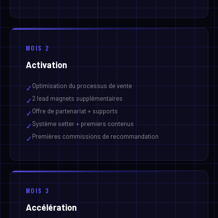
MOIS 2
Activation
Optimisation du processus de vente
✓
2 lead magnets supplémentaires
✓
Offre de partenariat + supports
✓
Système setter + premiers contenus
✓
Premières commissions de recommandation
✓
MOIS 3
Accélération
Scaling tous les canaux actifs
✓
Optimisation de la delivery
✓
Tests et itérations continues
✓