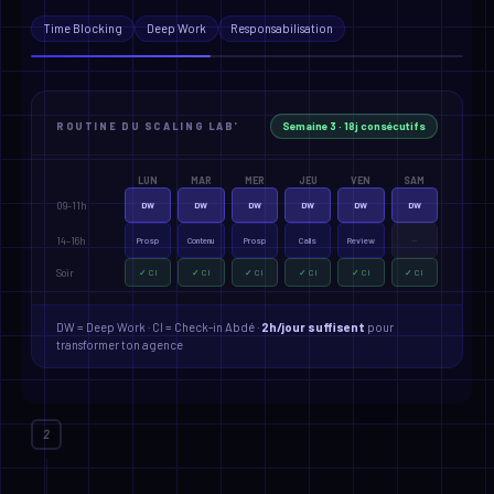
Coachs / Infopreneurs
3-8k€
7.8
Time Blocking
Deep Work
Responsabilisation
E-commerce
1-3k€
4.1
→
+50 offres prouvées
disponibles dans la bibliothèque Scaling
Lab'
Semaine 3 · 18j consécutifs
ROUTINE DU SCALING LAB'
LUN
MAR
MER
JEU
VEN
SAM
09–11h
DW
DW
DW
DW
DW
DW
14–16h
Prosp
Contenu
Prosp
Calls
Review
—
Soir
✓ CI
✓ CI
✓ CI
✓ CI
✓ CI
✓ CI
DW = Deep Work · CI = Check-in Abdé ·
2h/jour suffisent
pour
transformer ton agence
2