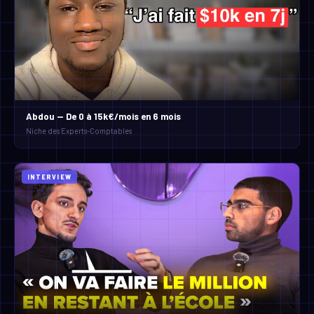
Abdou — De 0 à 15k€/mois en 6 mois
Niche des Experts-Comptables
INTERVIEW
Louis — De 4k€ à 58k€ en 2 mois
Niche des Centres de beauté