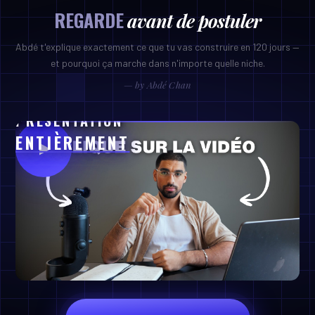
REGARDE
avant de postuler
Abdé t'explique exactement ce que tu vas construire en 120 jours —
et pourquoi ça marche dans n'importe quelle niche.
REGARDE
— by Abdé Chan
LA
PRÉSENTATION
ENTIÈREMENT