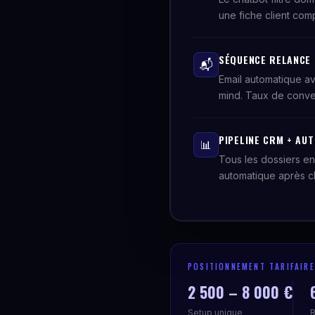
une fiche client com
SÉQUENCE RELANCE P
📬
Email automatique ave
mind. Taux de conver
PIPELINE CRM + AU
📊
Tous les dossiers en
automatique après cha
POSITIONNEMENT TARIFAIRE
2 500 – 8 000 €
Setup unique
R