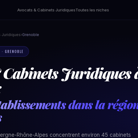
Avocats & Cabinets Juridiques
Toutes les niches
 Juridiques
›
Grenoble
 · GRENOBLE
 Cabinets Juridiques 
:
tablissements dans la régi
s
vergne-Rhône-Alpes concentrent environ 45 cabinets