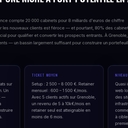
nce compte 20 000 cabinets pour 8 milliards d'euros de chiffre
ur les nouveaux clients est féroce — et pourtant, 80% des cabine
l pour qualifier et convertir les prospects entrants. À Grenoble,
nts — un bassin largement suffisant pour construire un portefeuil
TICKET MOYEN
NIVEA
ats sur
Setup : 2 500 – 8 000 €. Retainer
Quasi 
n. Un
mensuel : 600 – 1 500 €/mois.
web lo
t —
Avec 5 clients actifs sur Grenoble,
des si
à
un revenu de 5 à 10k€/mois en
infras
struire
retainer seul est atteignable en
commer
s.
moins de 6 mois.
à cibl
premie