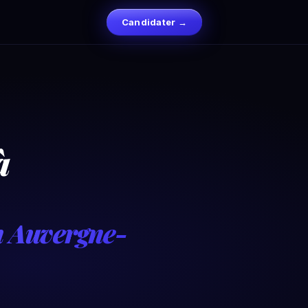
Candidater →
à
on Auvergne-