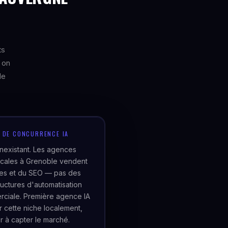
ts
 on
le
U DE CONCURRENCE IA
inexistant. Les agences
cales à Grenoble vendent
tes et du SEO — pas des
tructures d'automatisation
ciale. Première agence IA
er cette niche localement,
r à capter le marché.