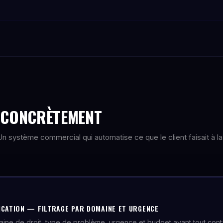
E CONCRÈTEMENT
. Un système commercial qui automatise ce que le client faisait à la
ICATION — FILTRAGE PAR DOMAINE ET URGENCE
maine de droit, type de problème, urgence et budget avant tout cont