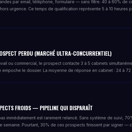
ndes par email, téléphone, formulaire — sans filtre. 40 à 60% de c
hors urgence. Ce temps de qualification représente 5 à 10 heures p
PROSPECT PERDU (MARCHÉ ULTRA-CONCURRENTIEL)
travail ou commercial, le prospect contacte 3 à 5 cabinets simultané
re empoche le dossier. La moyenne de réponse en cabinet : 24 à 72
PECTS FROIDS — PIPELINE QUI DISPARAÎT
pas immédiatement est rarement relancé. Sans système de suivi, 70
e semaine. Pourtant, 30% de ces prospects finissent par signer — c