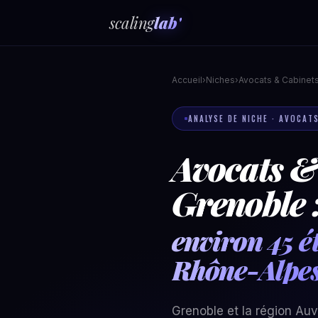
scaling
lab'
Accueil
›
Niches
›
Avocats & Cabinets
ANALYSE DE NICHE · AVOCATS
Avocats &
Grenoble 
environ 45 é
Rhône-Alpe
Grenoble et la région Au