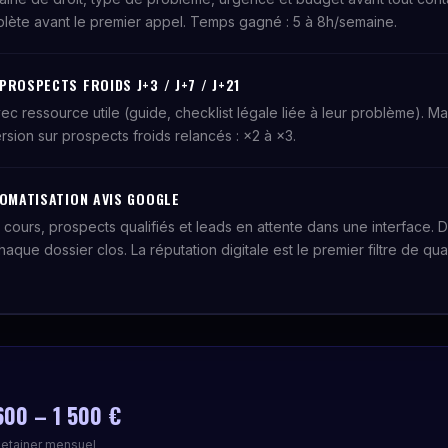
plète avant le premier appel. Temps gagné : 5 à 8h/semaine.
ROSPECTS FROIDS J+3 / J+7 / J+21
c ressource utile (guide, checklist légale liée à leur problème). Mai
sion sur prospects froids relancés : ×2 à ×3.
TOMATISATION AVIS GOOGLE
 cours, prospects qualifiés et leads en attente dans une interface.
que dossier clos. La réputation digitale est le premier filtre de quali
600 – 1 500 €
etainer mensuel