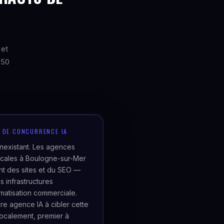
 et
250
U DE CONCURRENCE IA
inexistant. Les agences
cales à Boulogne-sur-Mer
t des sites et du SEO —
s infrastructures
matisation commerciale.
re agence IA à cibler cette
localement, premier à