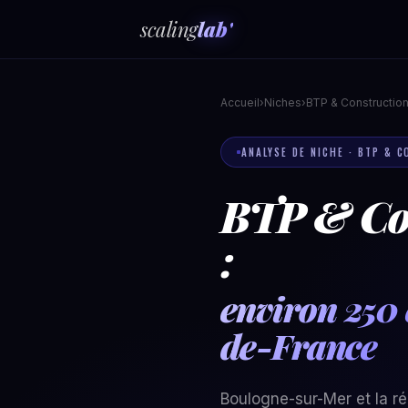
scaling
lab'
Accueil
›
Niches
›
BTP & Constructio
ANALYSE DE NICHE · BTP & 
BTP & Co
:
environ 250 
de-France
Boulogne-sur-Mer et la r