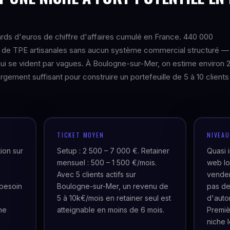
ards d'euros de chiffre d'affaires cumulé en France. 440 000
té de TPE artisanales sans aucun système commercial structuré —
 se vident par vagues. À Boulogne-sur-Mer, on estime environ 
gement suffisant pour construire un portefeuille de 5 à 10 clients
TICKET MOYEN
NIVEA
ion sur
Setup : 2 500 – 7 000 €. Retainer
Quasi 
mensuel : 500 – 1 500 €/mois.
web lo
Avec 5 clients actifs sur
venden
besoin
Boulogne-sur-Mer, un revenu de
pas de
5 à 10k€/mois en retainer seul est
d'auto
ne
atteignable en moins de 6 mois.
Premiè
niche 