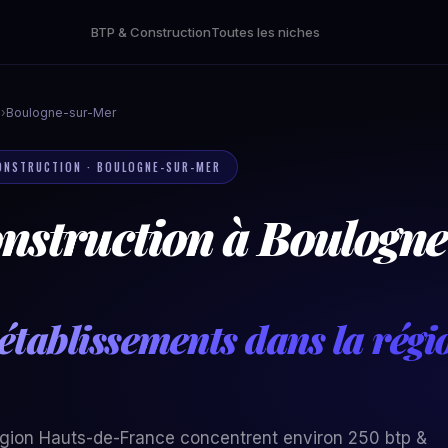
BTP & Construction
Toutes les niches
n
›
Boulogne-sur-Mer
CONSTRUCTION · BOULOGNE-SUR-MER
nstruction à Boulogn
établissements dans la rég
égion Hauts-de-France concentrent environ 250 btp &