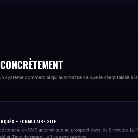
E CONCRÈTEMENT
. Un système commercial qui automatise ce que le client faisait à la
NQUÉS + FORMULAIRE SITE
clenche un SMS automatique au prospect dans les 5 minutes. Le for
 délai. Taux de rappel : ×3 vs sans système.