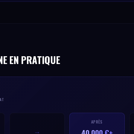
NE EN PRATIQUE
TAT
APRÈS
40 000 €+
→