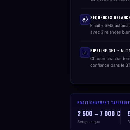
SÉQUENCES RELANCE 
📬
Email + SMS automa
avec 3 relances bien
PIPELINE GHL + AU
📊
Chaque chantier ter
confiance dans le BT
POSITIONNEMENT TARIFAIRE
2 500 – 7 000 €
Setup unique
R