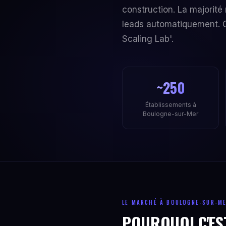
construction. La majorité
leads automatiquement. C
Scaling Lab'.
~250
Établissements à
Boulogne-sur-Mer
LE MARCHÉ À BOULOGNE-SUR-M
POURQUOI C'EST