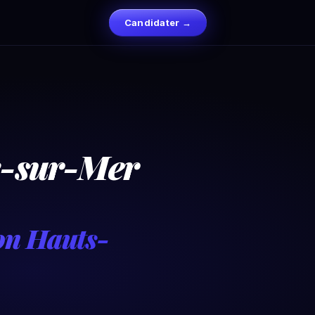
Candidater →
e-sur-Mer
ion Hauts-