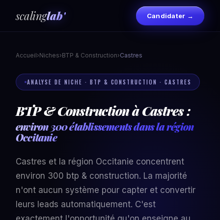
scaling
lab'
Candidater →
Accueil
›
Niches
›
BTP & Construction
›
Castres
ANALYSE DE NICHE · BTP & CONSTRUCTION · CASTRES
BTP & Construction à Castres :
environ 300 établissements dans la région
Occitanie
Castres et la région Occitanie concentrent
environ 300 btp & construction. La majorité
n'ont aucun système pour capter et convertir
leurs leads automatiquement. C'est
exactement l'opportunité qu'on enseigne au