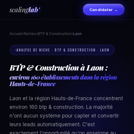
scaling
lab'
Candidater →
Accueil
›
Niches
›
BTP & Construction
›
Laon
ANALYSE DE NICHE · BTP & CONSTRUCTION · LAON
BTP & Construction à Laon :
environ 160 établissements dans la région
Hauts-de-France
Laon et la région Hauts-de-France concentrent
environ 160 btp & construction. La majorité
n'ont aucun système pour capter et convertir
leurs leads automatiquement. C'est
exactement l'opportunité qu'on enseigne au