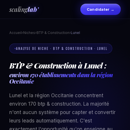
scaling
lab'
Candidater →
Accueil
›
Niches
›
BTP & Construction
›
Lunel
ANALYSE DE NICHE · BTP & CONSTRUCTION · LUNEL
BTP & Construction à Lunel :
environ 170 établissements dans la région
Occitanie
Lunel et la région Occitanie concentrent
environ 170 btp & construction. La majorité
n'ont aucun système pour capter et convertir
leurs leads automatiquement. C'est
exactement l'opportunité qu'on enseigne au