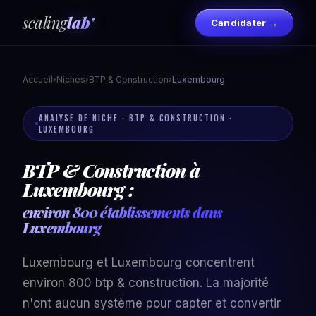
scaling
lab'
Candidater →
Accueil
›
Niches
›
BTP & Construction
›
Luxembourg
ANALYSE DE NICHE · BTP & CONSTRUCTION ·
LUXEMBOURG
BTP & Construction à
Luxembourg :
environ 800 établissements dans
Luxembourg
Luxembourg et Luxembourg concentrent
environ 800 btp & construction. La majorité
n'ont aucun système pour capter et convertir