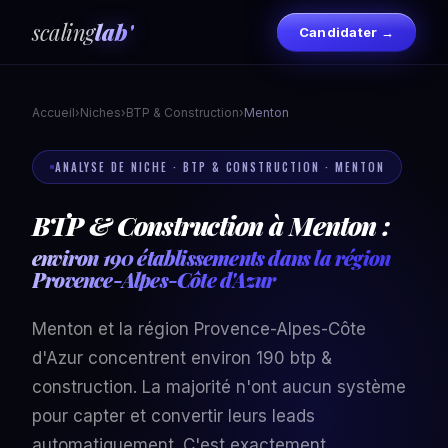
scaling
lab'
Candidater →
Accueil
›
Niches
›
BTP & Construction
›
Menton
ANALYSE DE NICHE · BTP & CONSTRUCTION · MENTON
BTP & Construction à Menton :
environ 190 établissements dans la région
Provence-Alpes-Côte d'Azur
Menton et la région Provence-Alpes-Côte
d'Azur concentrent environ 190 btp &
construction. La majorité n'ont aucun système
pour capter et convertir leurs leads
automatiquement. C'est exactement