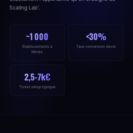
Scaling Lab'.
~1 000
<30%
Établissements à
Taux conversion devis
Nîmes
2,5-7k€
Ticket setup typique