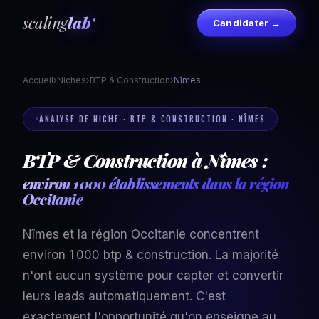
scaling
lab'
Candidater →
Accueil
›
Niches
›
BTP & Construction
›
Nîmes
ANALYSE DE NICHE · BTP & CONSTRUCTION · NÎMES
BTP & Construction à Nîmes :
environ 1 000 établissements dans la région
Occitanie
Nîmes et la région Occitanie concentrent
environ 1 000 btp & construction. La majorité
n'ont aucun système pour capter et convertir
leurs leads automatiquement. C'est
exactement l'opportunité qu'on enseigne au