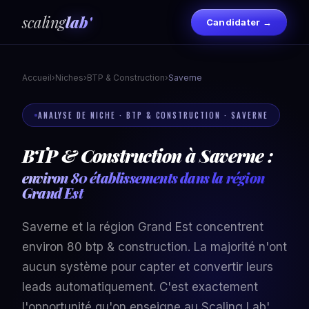
scaling
lab'
Candidater →
Accueil
›
Niches
›
BTP & Construction
›
Saverne
ANALYSE DE NICHE · BTP & CONSTRUCTION · SAVERNE
BTP & Construction à Saverne :
environ 80 établissements dans la région
Grand Est
Saverne et la région Grand Est concentrent
environ 80 btp & construction. La majorité n'ont
aucun système pour capter et convertir leurs
leads automatiquement. C'est exactement
l'opportunité qu'on enseigne au Scaling Lab'.