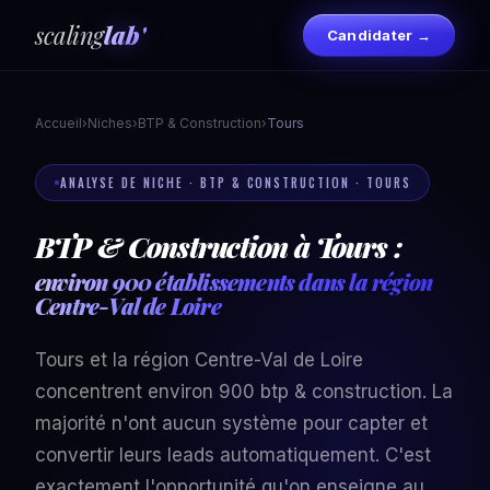
scaling
lab'
Candidater →
Accueil
›
Niches
›
BTP & Construction
›
Tours
ANALYSE DE NICHE · BTP & CONSTRUCTION · TOURS
BTP & Construction à Tours :
environ 900 établissements dans la région
Centre-Val de Loire
Tours et la région Centre-Val de Loire
concentrent environ 900 btp & construction. La
majorité n'ont aucun système pour capter et
convertir leurs leads automatiquement. C'est
exactement l'opportunité qu'on enseigne au