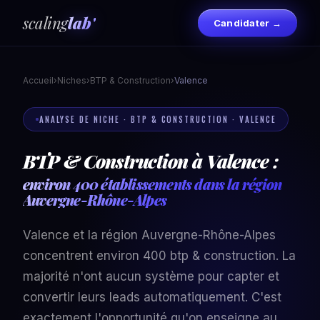
scaling
lab'
Candidater →
Accueil
›
Niches
›
BTP & Construction
›
Valence
ANALYSE DE NICHE · BTP & CONSTRUCTION · VALENCE
BTP & Construction à Valence :
environ 400 établissements dans la région
Auvergne-Rhône-Alpes
Valence et la région Auvergne-Rhône-Alpes
concentrent environ 400 btp & construction. La
majorité n'ont aucun système pour capter et
convertir leurs leads automatiquement. C'est
exactement l'opportunité qu'on enseigne au