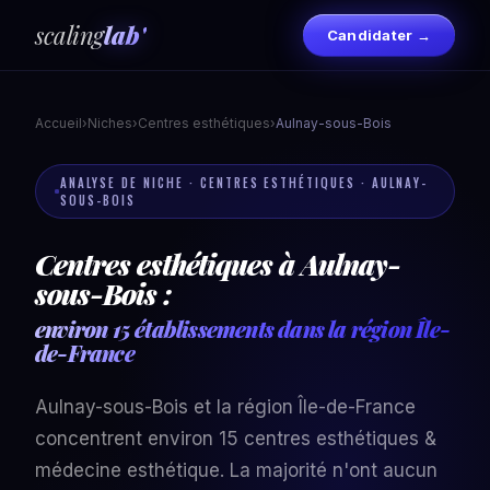
scaling
lab'
Candidater →
Accueil
›
Niches
›
Centres esthétiques
›
Aulnay-sous-Bois
ANALYSE DE NICHE · CENTRES ESTHÉTIQUES · AULNAY-
SOUS-BOIS
Centres esthétiques à Aulnay-
sous-Bois :
environ 15 établissements dans la région Île-
de-France
Aulnay-sous-Bois et la région Île-de-France
concentrent environ 15 centres esthétiques &
médecine esthétique. La majorité n'ont aucun