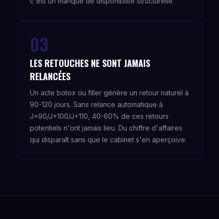
c'est un manque de disponibilité structurelle.
03
LES RETOUCHES NE SONT JAMAIS
RELANCÉES
Un acte botox ou filler génère un retour naturel à
90-120 jours. Sans relance automatique à
J+90/J+100/J+110, 40-60% de ces retours
potentiels n'ont jamais lieu. Du chiffre d'affaires
qui disparaît sans que le cabinet s'en aperçoive.