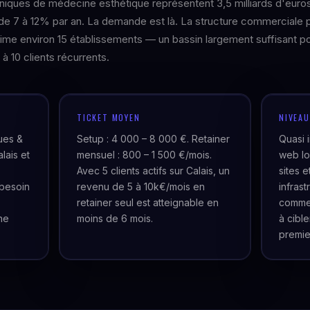
iniques de médecine esthétique représentent 3,5 milliards d'euro
de 7 à 12% par an. La demande est là. La structure commerciale 
stime environ 15 établissements — un bassin largement suffisant p
 à 10 clients récurrents.
TICKET MOYEN
NIVEA
ues &
Setup : 4 000 – 8 000 €. Retainer
Quasi 
lais et
mensuel : 800 – 1 500 €/mois.
web lo
Avec 5 clients actifs sur Calais, un
sites 
besoin
revenu de 5 à 10k€/mois en
infras
retainer seul est atteignable en
commer
ne
moins de 6 mois.
à cibl
premie