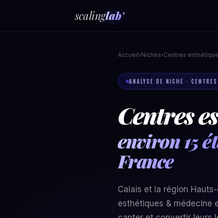
scaling
lab'
Accueil
›
Niches
›
Centres esthétiqu
ANALYSE DE NICHE · CENTRES
Centres es
environ 15 é
France
Calais et la région Hauts
esthétiques & médecine e
capter et convertir leur