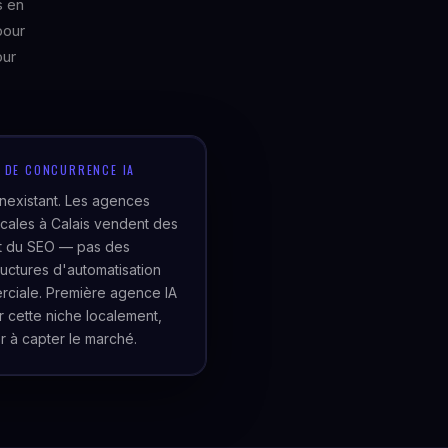
s en
pour
our
U DE CONCURRENCE IA
inexistant. Les agences
cales à Calais vendent des
et du SEO — pas des
tructures d'automatisation
ciale. Première agence IA
er cette niche localement,
r à capter le marché.