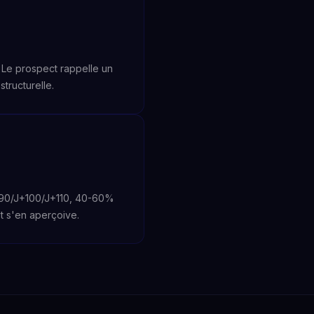
Le prospect rappelle un
tructurelle.
J+90/J+100/J+110, 40-60%
et s'en aperçoive.