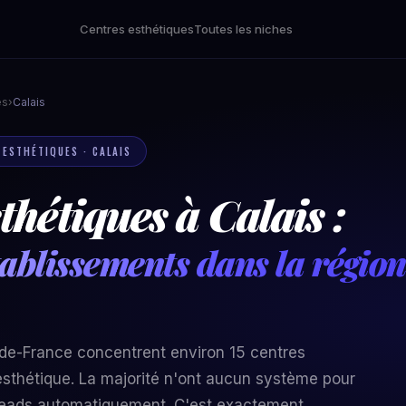
Centres esthétiques
Toutes les niches
es
›
Calais
 ESTHÉTIQUES · CALAIS
thétiques à Calais :
tablissements dans la régio
-de-France concentrent environ 15 centres
sthétique. La majorité n'ont aucun système pour
s leads automatiquement. C'est exactement