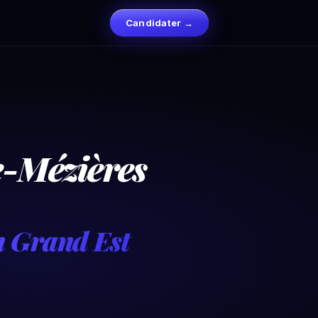
Candidater →
le-Mézières
n Grand Est