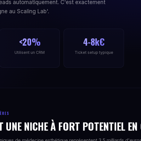
s leads automatiquement. C'est exactement
gne au Scaling Lab'.
<20%
4-8k€
Utilisent un CRM
Ticket setup typique
IÈRES
T UNE NICHE À FORT POTENTIEL EN
iniques de médecine esthétique représentent 3,5 milliards d'euro