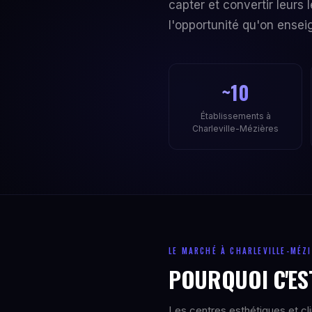
capter et convertir leur
l'opportunité qu'on ensei
~10
Établissements à
Charleville-Mézières
LE MARCHÉ À CHARLEVILLE-MÉZ
POURQUOI C'ES
Les centres esthétiques et cl