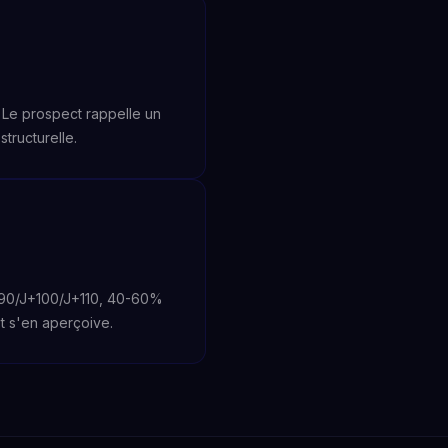
Le prospect rappelle un
tructurelle.
J+90/J+100/J+110, 40-60%
et s'en aperçoive.