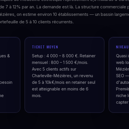
de 7 à 12% par an. La demande est là. La structure commerciale 
-Mézières, on estime environ 10 établissements — un bassin largem
rtefeuille de 5 à 10 clients récurrents.
TICKET MOYEN
NIVEA
ques &
Setup : 4 000 – 8 000 €. Retainer
Quasi 
mensuel : 800 – 1 500 €/mois.
web lo
Avec 5 clients actifs sur
Mézièr
Charleville-Mézières, un revenu
SEO — 
besoin
de 5 à 10k€/mois en retainer seul
d'auto
est atteignable en moins de 6
Premiè
ne
mois.
niche 
capter