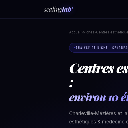
scaling
lab'
Accueil
›
Niches
›
Centres esthétiqu
ANALYSE DE NICHE · CENTRES
Centres es
:
environ 10 é
Charleville-Mézières et l
esthétiques & médecine e