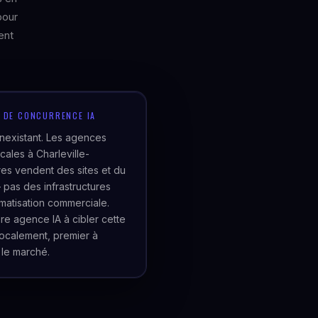
pour
ent
U DE CONCURRENCE IA
inexistant. Les agences
cales à Charleville-
es vendent des sites et du
pas des infrastructures
matisation commerciale.
re agence IA à cibler cette
localement, premier à
 le marché.