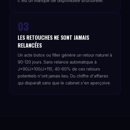
c'est un manque de disponibilité structurelle.
03
LES RETOUCHES NE SONT JAMAIS
RELANCÉES
Un acte botox ou filler génère un retour naturel à
90-120 jours. Sans relance automatique à
J+90/J+100/J+110, 40-60% de ces retours
potentiels n'ont jamais lieu. Du chiffre d'affaires
qui disparaît sans que le cabinet s'en aperçoive.