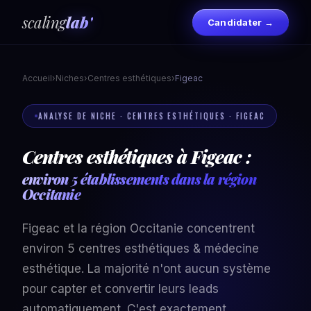
scaling
lab'
Candidater →
Accueil
›
Niches
›
Centres esthétiques
›
Figeac
ANALYSE DE NICHE · CENTRES ESTHÉTIQUES · FIGEAC
Centres esthétiques à Figeac :
environ 5 établissements dans la région
Occitanie
Figeac et la région Occitanie concentrent
environ 5 centres esthétiques & médecine
esthétique. La majorité n'ont aucun système
pour capter et convertir leurs leads
automatiquement. C'est exactement