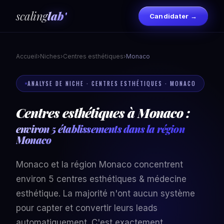
scaling
lab'
Candidater →
Accueil
›
Niches
›
Centres esthétiques
›
Monaco
ANALYSE DE NICHE · CENTRES ESTHÉTIQUES · MONACO
Centres esthétiques à Monaco :
environ 5 établissements dans la région
Monaco
Monaco et la région Monaco concentrent
environ 5 centres esthétiques & médecine
esthétique. La majorité n'ont aucun système
pour capter et convertir leurs leads
automatiquement. C'est exactement