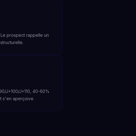
Le prospect rappelle un
tructurelle.
J+90/J+100/J+110, 40-60%
et s'en aperçoive.