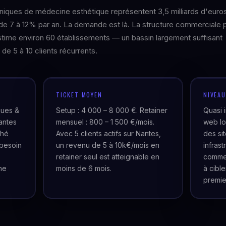
iniques de médecine esthétique représentent 3,5 milliards d'euro
de 7 à 12% par an. La demande est là. La structure commerciale 
estime environ 60 établissements — un bassin largement suffisant
 de 5 à 10 clients récurrents.
TICKET MOYEN
NIVEA
ques &
Setup : 4 000 – 8 000 €. Retainer
Quasi 
antes
mensuel : 800 – 1 500 €/mois.
web lo
ché
Avec 5 clients actifs sur Nantes,
des si
besoin
un revenu de 5 à 10k€/mois en
infras
retainer seul est atteignable en
commer
ne
moins de 6 mois.
à cibl
premie