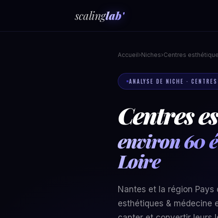
scaling
lab'
Accueil
›
Niches
›
Centres esthétiqu
ANALYSE DE NICHE · CENTRE
Centres es
environ 60 é
Loire
Nantes et la région Pays 
esthétiques & médecine e
capter et convertir leur