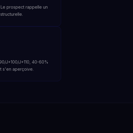
Le prospect rappelle un
tructurelle.
J+90/J+100/J+110, 40-60%
et s'en aperçoive.