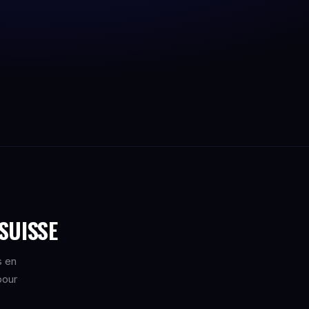
SUISSE
s en
pour