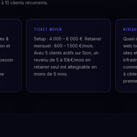
 à 10 clients récurrents.
TICKET MOYEN
NIVEA
ues &
Setup : 4 000 – 8 000 €. Retainer
Quasi 
on et
mensuel : 800 – 1 500 €/mois.
web lo
Avec 5 clients actifs sur Sion, un
sites 
besoin
revenu de 5 à 10k€/mois en
infras
retainer seul est atteignable en
commer
ne
moins de 6 mois.
à cibl
premie