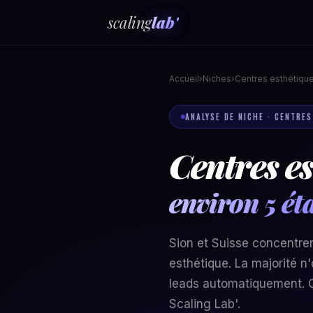
scaling
lab'
Accueil
›
Niches
›
Centres esthétiqu
ANALYSE DE NICHE · CENTRES
Centres es
environ 5 ét
Sion et Suisse concentre
esthétique. La majorité n
leads automatiquement. C
Scaling Lab'.