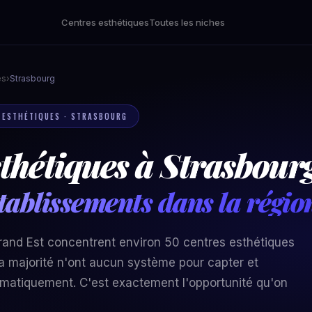
Centres esthétiques
Toutes les niches
es
›
Strasbourg
S ESTHÉTIQUES · STRASBOURG
thétiques à Strasbourg
tablissements dans la régi
Grand Est concentrent environ 50 centres esthétiques
a majorité n'ont aucun système pour capter et
tomatiquement. C'est exactement l'opportunité qu'on