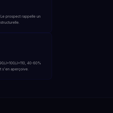
Le prospect rappelle un
tructurelle.
J+90/J+100/J+110, 40-60%
et s'en aperçoive.