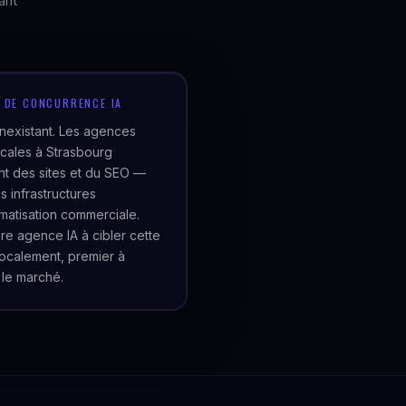
ant
U DE CONCURRENCE IA
inexistant. Les agences
cales à Strasbourg
t des sites et du SEO —
s infrastructures
matisation commerciale.
re agence IA à cibler cette
localement, premier à
 le marché.