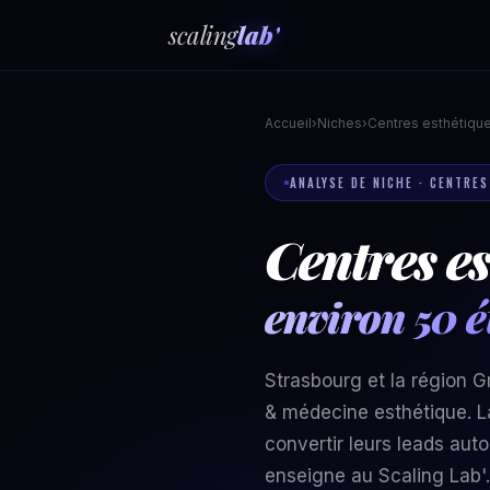
scaling
lab'
Accueil
›
Niches
›
Centres esthétiqu
ANALYSE DE NICHE · CENTRE
Centres es
environ 50 é
Strasbourg et la région 
& médecine esthétique. L
convertir leurs leads au
enseigne au Scaling Lab'.