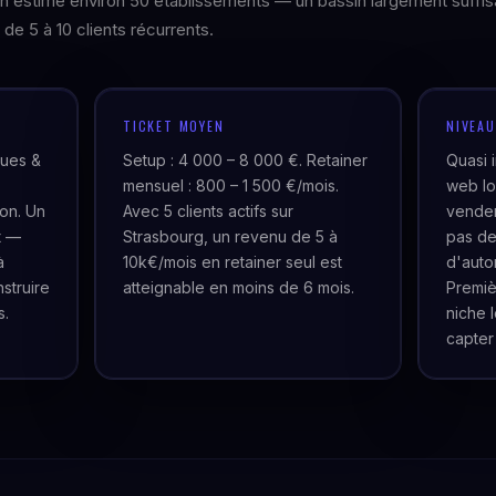
 on estime environ 50 établissements — un bassin largement suffis
 de 5 à 10 clients récurrents.
TICKET MOYEN
NIVEA
ques &
Setup : 4 000 – 8 000 €. Retainer
Quasi 
mensuel : 800 – 1 500 €/mois.
web lo
ion. Un
Avec 5 clients actifs sur
venden
t —
Strasbourg, un revenu de 5 à
pas de
à
10k€/mois en retainer seul est
d'auto
struire
atteignable en moins de 6 mois.
Premiè
s.
niche 
capter