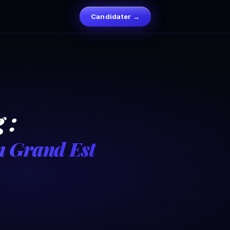
Candidater →
 :
on Grand Est