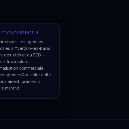
t
U DE CONCURRENCE IA
inexistant. Les agences
cales à Yverdon-les-Bains
t des sites et du SEO —
s infrastructures
matisation commerciale.
re agence IA à cibler cette
localement, premier à
 le marché.