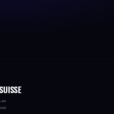
SUISSE
s en
pour