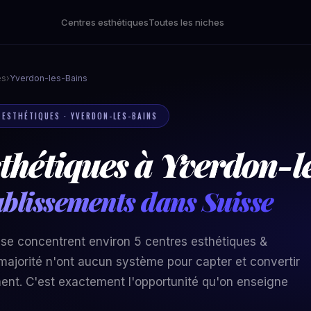
Centres esthétiques
Toutes les niches
es
›
Yverdon-les-Bains
S ESTHÉTIQUES · YVERDON-LES-BAINS
thétiques à Yverdon-l
ablissements dans Suisse
sse concentrent environ 5 centres esthétiques &
majorité n'ont aucun système pour capter et convertir
ent. C'est exactement l'opportunité qu'on enseigne