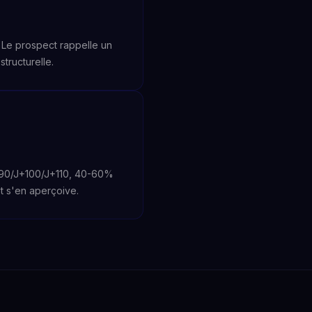
Le prospect rappelle un
tructurelle.
J+90/J+100/J+110, 40-60%
et s'en aperçoive.