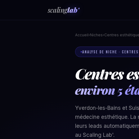
scaling
lab'
Accueil
›
Niches
›
Centres esthétiqu
ANALYSE DE NICHE · CENTRE
Centres es
environ 5 ét
Yverdon-les-Bains et Sui
médecine esthétique. La 
leurs leads automatiquem
au Scaling Lab'.