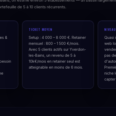
-Bains, on estime environ 5 établissements — un bassin largemen
rtefeuille de 5 à 10 clients récurrents.
TICKET MOYEN
NIVEA
ues &
Setup : 4 000 – 8 000 €. Retainer
Quasi 
mensuel : 800 – 1 500 €/mois.
web lo
Avec 5 clients actifs sur Yverdon-
venden
les-Bains, un revenu de 5 à
pas de
besoin
10k€/mois en retainer seul est
d'auto
atteignable en moins de 6 mois.
Premiè
ne
niche 
capter