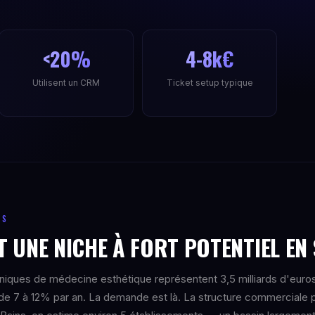
<20%
4-8k€
Utilisent un CRM
Ticket setup typique
NS
 UNE NICHE À FORT POTENTIEL EN 
iniques de médecine esthétique représentent 3,5 milliards d'euro
de 7 à 12% par an. La demande est là. La structure commerciale 