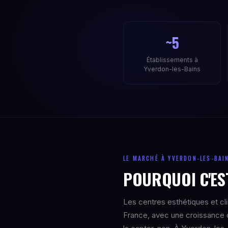
~5
Établissements à
Yverdon-les-Bains
LE MARCHÉ À YVERDON-LES-BAI
POURQUOI C'EST
Les centres esthétiques et cl
France, avec une croissance 