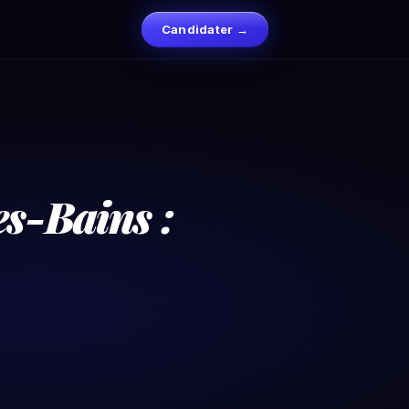
Candidater →
es-Bains :