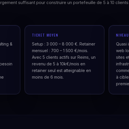
gement suffisant pour construire un portefeuille de 5 à 10 clients
TICKET MOYEN
NIVEA
lting &
Setup : 3 000 – 8 000 €. Retainer
Quasi 
mensuel : 700 – 1 500 €/mois.
web lo
Avec 5 clients actifs sur Reims, un
sites 
besoin
revenu de 5 à 10k€/mois en
infras
retainer seul est atteignable en
commer
ne
moins de 6 mois.
à cibl
premie