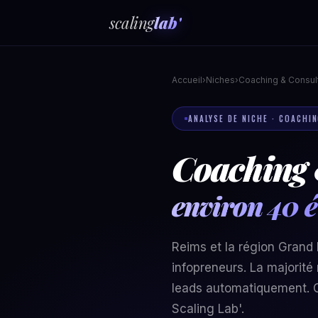
scaling
lab'
Accueil
›
Niches
›
Coaching & Consul
ANALYSE DE NICHE · COACHI
Coaching 
environ 40 é
Reims et la région Grand
infopreneurs. La majorité
leads automatiquement. C
Scaling Lab'.