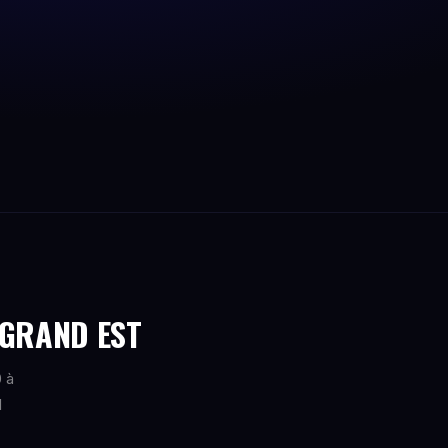
 GRAND EST
0 à
l