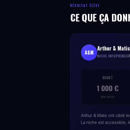
RÉSULTAT ÉLÈVE
CE QUE ÇA DON
Arthur & Matis
A&M
NICHE INFOPRENEU
AVANT
1 000 €
par mois
Arthur & Matis ont ciblé l
La niche est accessible, 