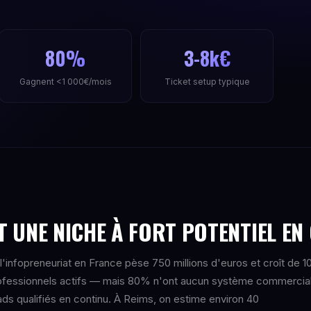
80%
3-8k€
Gagnent <1 000€/mois
Ticket setup typique
T UNE NICHE À FORT POTENTIEL EN
'infopreneuriat en France pèse 750 millions d'euros et croît de 1
rofessionnels actifs — mais 80% n'ont aucun système commercia
ads qualifiés en continu. À Reims, on estime environ 40