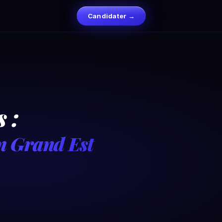
Candidater →
 :
on Grand Est