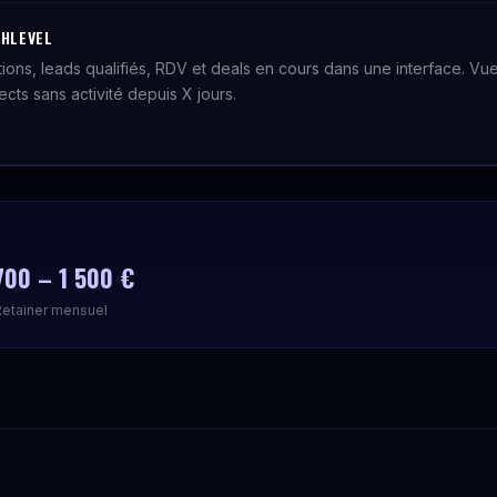
GHLEVEL
ions, leads qualifiés, RDV et deals en cours dans une interface. Vu
ects sans activité depuis X jours.
700 – 1 500 €
Retainer mensuel