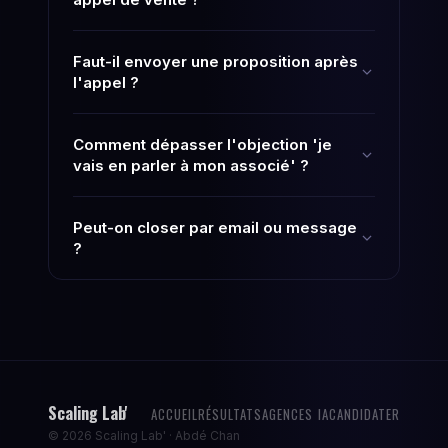
Faut-il envoyer une proposition après
l'appel ?
Comment dépasser l'objection 'je
vais en parler à mon associé' ?
Peut-on closer par email ou message
?
Scaling Lab'
ACCUEIL
RÉSULTATS
AGENCES IA
CANDIDATER
© 2026 Scaling Lab' · Abdé Chan