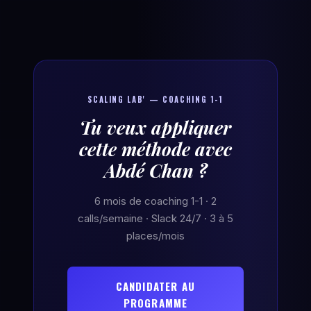
SCALING LAB' — COACHING 1-1
Tu veux appliquer
cette méthode avec
Abdé Chan ?
6 mois de coaching 1-1 · 2
calls/semaine · Slack 24/7 · 3 à 5
places/mois
CANDIDATER AU
PROGRAMME