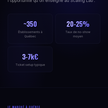
l'opportunité qu'on enseigne au Scaling Lab'.
~350
20-25%
Établissements à
Taux de no-show
Québec
moyen
3-7k€
Ticket setup typique
LE MARCHÉ À QUÉBEC