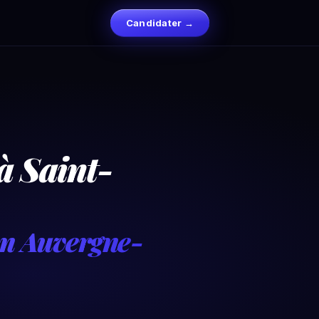
Candidater →
à Saint-
on Auvergne-