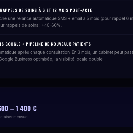
RAPPELS DE SOINS À 6 ET 12 MOIS POST-ACTE
e une relance automatique SMS + email à 5 mois (pour rappel 6 moi
sur rappels de soins : +40-60%.
IS GOOGLE + PIPELINE DE NOUVEAUX PATIENTS
atique après chaque consultation. En 3 mois, un cabinet peut pass
oogle Business optimisée, la visibilité locale double.
600 – 1 400 €
etainer mensuel