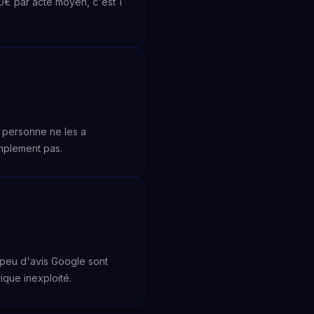
0€ par acte moyen, c'est 1
 personne ne les a
implement pas.
 peu d'avis Google sont
ique inexploité.