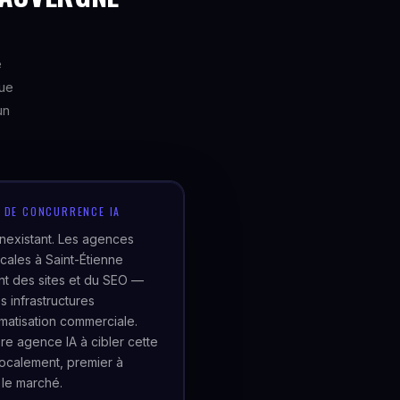
e
que
un
U DE CONCURRENCE IA
inexistant. Les agences
cales à Saint-Étienne
t des sites et du SEO —
s infrastructures
matisation commerciale.
re agence IA à cibler cette
localement, premier à
 le marché.