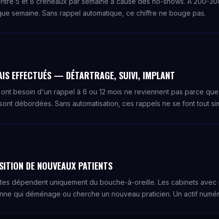
entre 5 et 8 créneaux par semaine à cause des no-shows. À 200-30
e semaine. Sans rappel automatique, ce chiffre ne bouge pas.
AIS EFFECTUÉS — DÉTARTRAGE, SUIVI, IMPLANT
 ont besoin d'un rappel à 6 ou 12 mois ne reviennent pas parce que
 sont débordées. Sans automatisation, ces rappels ne se font tout s
SITION DE NOUVEAUX PATIENTS
tistes dépendent uniquement du bouche-à-oreille. Les cabinets avec
onne qui déménage ou cherche un nouveau praticien. Un actif numér