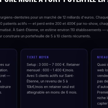
urgiens-dentistes pour un marché de 12 milliards d'euros. Chaqu
0 patients actifs — et perd entre 200 et 400€ par no-show, cha
matisé. À Saint-Étienne, on estime environ 110 établissements — 
 construire un portefeuille de 5 à 10 clients récurrents.
TICKET MOYEN
NIVEA
res sur
Setup : 3 000 – 7 000 €. Retainer
Quasi 
ation.
mensuel : 600 – 1 400 €/mois.
web lo
cret —
Avec 5 clients actifs sur Saint-
venden
à
Étienne, un revenu de 5 à
pas de
struire
10k€/mois en retainer seul est
d'auto
s.
atteignable en moins de 6 mois.
Premiè
niche 
capter