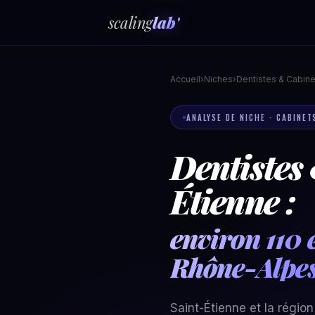
scaling
lab'
Accueil
›
Niches
›
Dentistes & Cabine
ANALYSE DE NICHE · CABINET
Dentistes
Étienne :
environ 110 
Rhône-Alpe
Saint-Étienne et la régi