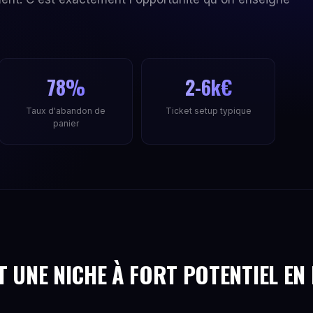
78%
2-6k€
Taux d'abandon de
Ticket setup typique
panier
 UNE NICHE À FORT POTENTIEL EN 