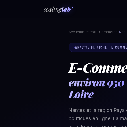
scaling
lab'
Accueil
›
Niches
›
E-Commerce
›
Nant
ANALYSE DE NICHE · E-COMM
E-Commer
environ 950 
Loire
Nantes et la région Pays
boutiques en ligne. La ma
leurs leads automatiquem