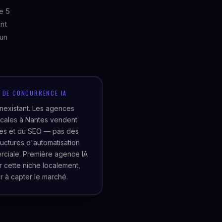
e 5
ent
 un
U DE CONCURRENCE IA
inexistant. Les agences
cales à Nantes vendent
tes et du SEO — pas des
tructures d'automatisation
ciale. Première agence IA
er cette niche localement,
r à capter le marché.