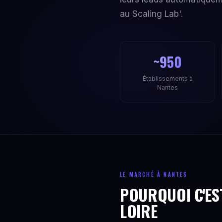
au Scaling Lab'.
~950
Établissements à
Nantes
LE MARCHÉ À NANTES
POURQUOI C'EST
LOIRE