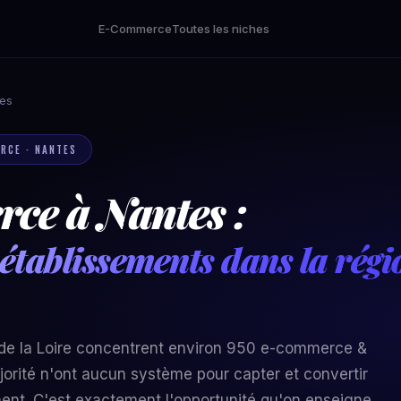
E-Commerce
Toutes les niches
es
ERCE · NANTES
ce à Nantes :
établissements dans la régi
 de la Loire concentrent environ 950 e-commerce &
jorité n'ont aucun système pour capter et convertir
ent. C'est exactement l'opportunité qu'on enseigne