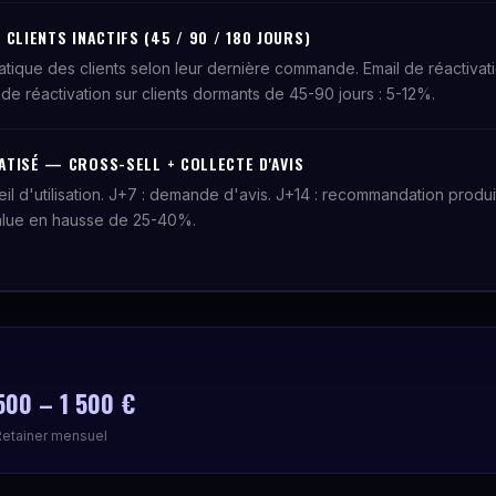
CLIENTS INACTIFS (45 / 90 / 180 JOURS)
ique des clients selon leur dernière commande. Email de réactivat
de réactivation sur clients dormants de 45-90 jours : 5-12%.
TISÉ — CROSS-SELL + COLLECTE D'AVIS
eil d'utilisation. J+7 : demande d'avis. J+14 : recommandation produ
alue en hausse de 25-40%.
500 – 1 500 €
Retainer mensuel