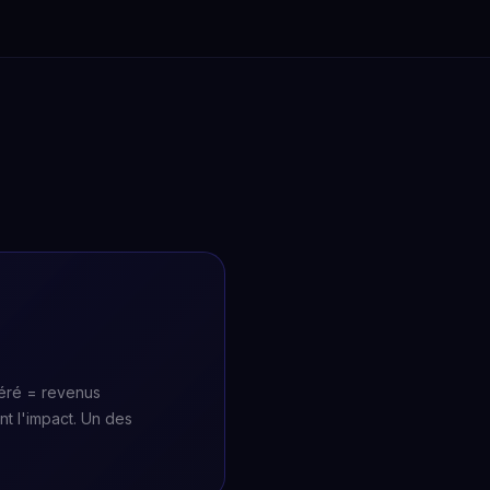
éré = revenus
nt l'impact. Un des