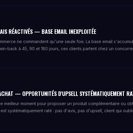
AIS RÉACTIVÉS — BASE EMAIL INEXPLOITÉE
mmerce ne commandent qu'une seule fois. La base email s'accumule
win-back à 45, 90 et 180 jours, ces clients partent chez un concur
ACHAT — OPPORTUNITÉS D'UPSELL SYSTÉMATIQUEMENT RA
le meilleur moment pour proposer un produit complémentaire ou obt
st systématiquement raté : pas d'avis, pas d'upsell, client qui oubl