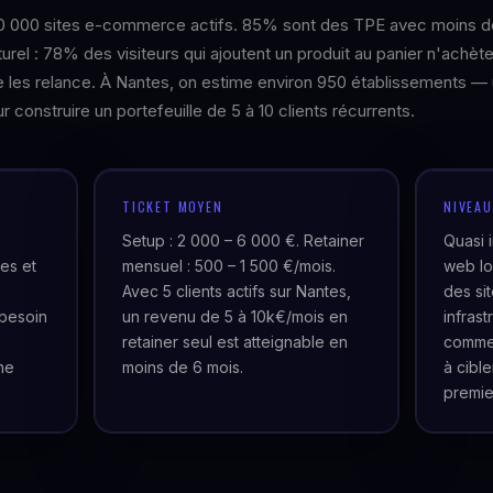
0 000 sites e-commerce actifs. 85% sont des TPE avec moins d
rel : 78% des visiteurs qui ajoutent un produit au panier n'achèt
 les relance. À Nantes, on estime environ 950 établissements —
 construire un portefeuille de 5 à 10 clients récurrents.
TICKET MOYEN
NIVEA
Setup : 2 000 – 6 000 €. Retainer
Quasi 
es et
mensuel : 500 – 1 500 €/mois.
web lo
Avec 5 clients actifs sur Nantes,
des si
besoin
un revenu de 5 à 10k€/mois en
infras
retainer seul est atteignable en
commer
ne
moins de 6 mois.
à cibl
premie