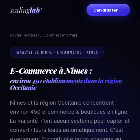
scaling
lab'
Candidater →
Accueil
›
Niches
›
E-Commerce
›
Nîmes
ANALYSE DE NICHE · E-COMMERCE · NÎMES
E-Commerce à Nîmes :
environ 450 établissements dans la région
Occitanie
Nîmes et la région Occitanie concentrent
environ 450 e-commerce & boutiques en ligne.
La majorité n'ont aucun système pour capter et
convertir leurs leads automatiquement. C'est
exactement l'opportunité qu'on enseigne au