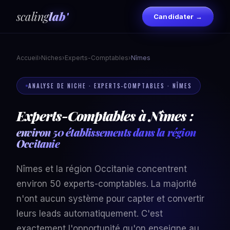
scaling
lab'
Candidater →
Accueil
›
Niches
›
Experts-Comptables
›
Nîmes
ANALYSE DE NICHE · EXPERTS-COMPTABLES · NÎMES
Experts-Comptables à Nîmes :
environ 50 établissements dans la région
Occitanie
Nîmes et la région Occitanie concentrent
environ 50 experts-comptables. La majorité
n'ont aucun système pour capter et convertir
leurs leads automatiquement. C'est
exactement l'opportunité qu'on enseigne au