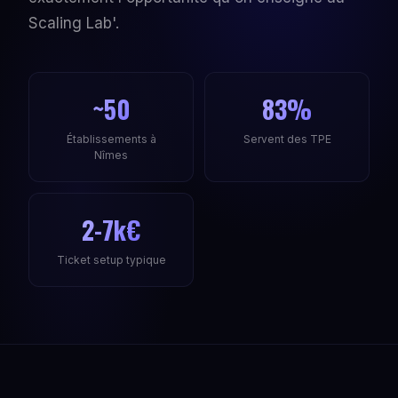
Scaling Lab'.
~50
83%
Établissements à
Servent des TPE
Nîmes
2-7k€
Ticket setup typique