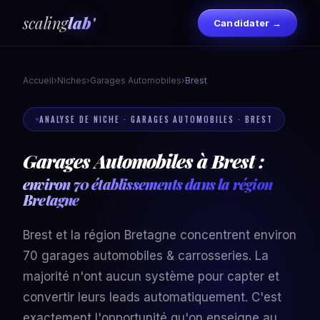
scaling
lab'
Candidater →
Accueil
›
Niches
›
Garages Automobiles
›
Brest
ANALYSE DE NICHE · GARAGES AUTOMOBILES · BREST
Garages Automobiles à Brest :
environ 70 établissements dans la région
Bretagne
Brest et la région Bretagne concentrent environ
70 garages automobiles & carrosseries. La
majorité n'ont aucun système pour capter et
convertir leurs leads automatiquement. C'est
exactement l'opportunité qu'on enseigne au