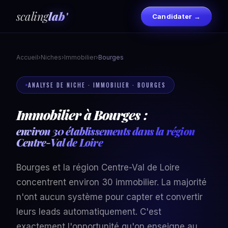
scaling
lab'
Candidater →
Accueil
›
Niches
›
Immobilier
›
Bourges
ANALYSE DE NICHE · IMMOBILIER · BOURGES
Immobilier à Bourges :
environ 30 établissements dans la région
Centre-Val de Loire
Bourges et la région Centre-Val de Loire
concentrent environ 30 immobilier. La majorité
n'ont aucun système pour capter et convertir
leurs leads automatiquement. C'est
exactement l'opportunité qu'on enseigne au