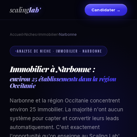
scaling
lab'
Candidater →
Accueil
›
Niches
›
Immobilier
›
Narbonne
ANALYSE DE NICHE · IMMOBILIER · NARBONNE
Immobilier à Narbonne :
environ 25 établissements dans la région
Occitanie
Narbonne et la région Occitanie concentrent
environ 25 immobilier. La majorité n'ont aucun
système pour capter et convertir leurs leads
automatiquement. C'est exactement
l'opportunité qu'on enseigne au Scaling Lab'.