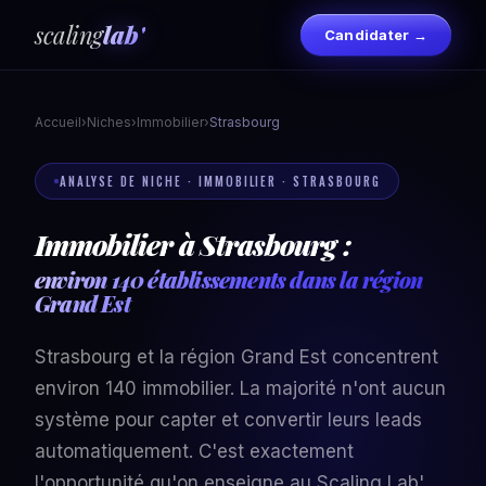
scaling
lab'
Candidater →
Accueil
›
Niches
›
Immobilier
›
Strasbourg
ANALYSE DE NICHE · IMMOBILIER · STRASBOURG
Immobilier à Strasbourg :
environ 140 établissements dans la région
Grand Est
Strasbourg et la région Grand Est concentrent
environ 140 immobilier. La majorité n'ont aucun
système pour capter et convertir leurs leads
automatiquement. C'est exactement
l'opportunité qu'on enseigne au Scaling Lab'.