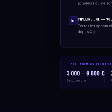
acheteurs qui ne so
PIPELINE GHL — VU
📊
Toutes les opportuni
depuis X jours.
POSITIONNEMENT TARIFAIRE
3 000 – 9 000 €
Setup unique