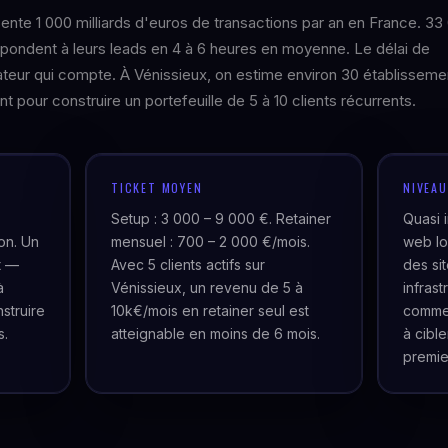
sente 1 000 milliards d'euros de transactions par an en France. 33
pondent à leurs leads en 4 à 6 heures en moyenne. Le délai de
iateur qui compte. À Vénissieux, on estime environ 30 établisseme
t pour construire un portefeuille de 5 à 10 clients récurrents.
TICKET MOYEN
NIVEA
Setup : 3 000 – 9 000 €. Retainer
Quasi 
on. Un
mensuel : 700 – 2 000 €/mois.
web lo
t —
Avec 5 clients actifs sur
des si
à
Vénissieux, un revenu de 5 à
infras
struire
10k€/mois en retainer seul est
commer
s.
atteignable en moins de 6 mois.
à cibl
premie