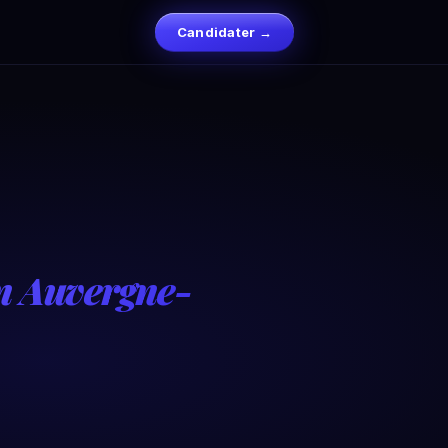
Candidater →
on Auvergne-