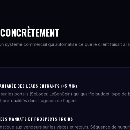
E CONCRÈTEMENT
. Un système commercial qui automatise ce que le client faisait à la
ANTANÉE DES LEADS ENTRANTS (<5 MIN)
t sur les portails (SeLoger, LeBonCoin) qui qualifie budget, type de bi
t pré-qualifiés dans l'agenda de l'agent.
 DES MANDATS ET PROSPECTS FROIDS
tique aux vendeurs sur les visites et retours. Séquence de nurtur