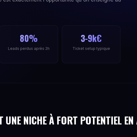
80%
3-9k€
Leads perdus après 2h
Ticket setup typique
T UNE NICHE À FORT POTENTIEL EN