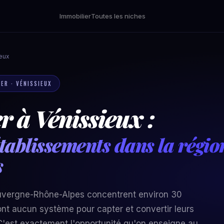
Immobilier
Toutes les niches
eux
IER · VÉNISSIEUX
 à Vénissieux :
tablissements dans la régi
s
Auvergne-Rhône-Alpes concentrent environ 30
'ont aucun système pour capter et convertir leurs
'est exactement l'opportunité qu'on enseigne au