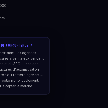
 000
nts
U DE CONCURRENCE IA
inexistant. Les agences
cales à Vénissieux vendent
tes et du SEO — pas des
tructures d'automatisation
ciale. Première agence IA
er cette niche localement,
r à capter le marché.