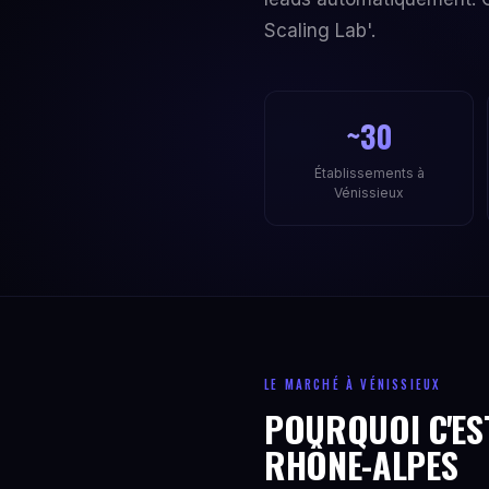
Scaling Lab'.
~30
Établissements à
Vénissieux
LE MARCHÉ À VÉNISSIEUX
POURQUOI C'ES
RHÔNE-ALPES