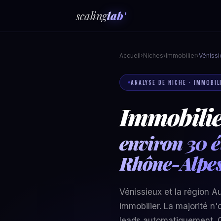
scaling
lab'
Accueil
›
Niches
›
Immobilier
›
Vénissi
ANALYSE DE NICHE · IMMOBIL
Immobilier
environ 30 é
Rhône-Alpe
Vénissieux et la région 
immobilier. La majorité n
leads automatiquement. C