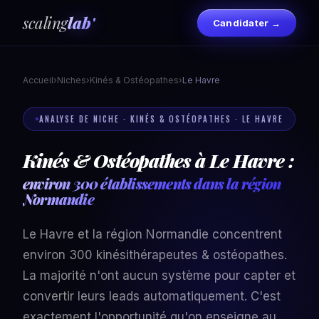
scaling
lab'
Candidater →
Accueil
›
Niches
›
Kinés & Ostéopathes
›
Le Havre
ANALYSE DE NICHE · KINÉS & OSTÉOPATHES · LE HAVRE
Kinés & Ostéopathes à Le Havre :
environ 300 établissements dans la région
Normandie
Le Havre et la région Normandie concentrent
environ 300 kinésithérapeutes & ostéopathes.
La majorité n'ont aucun système pour capter et
convertir leurs leads automatiquement. C'est
exactement l'opportunité qu'on enseigne au