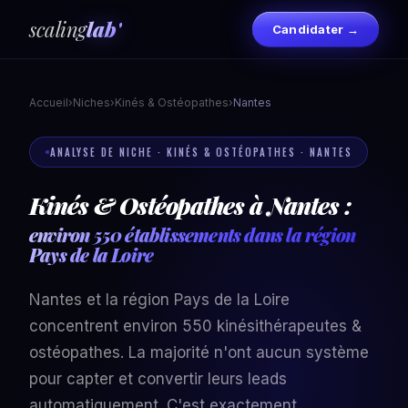
scaling
lab'
Candidater →
Accueil
›
Niches
›
Kinés & Ostéopathes
›
Nantes
ANALYSE DE NICHE · KINÉS & OSTÉOPATHES · NANTES
Kinés & Ostéopathes à Nantes :
environ 550 établissements dans la région
Pays de la Loire
Nantes et la région Pays de la Loire
concentrent environ 550 kinésithérapeutes &
ostéopathes. La majorité n'ont aucun système
pour capter et convertir leurs leads
automatiquement. C'est exactement