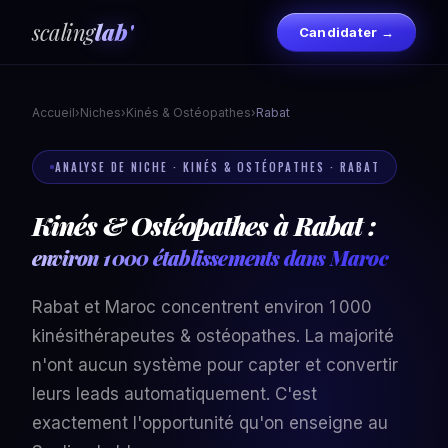
scaling
lab'
Candidater →
Accueil
›
Niches
›
Kinés & Ostéopathes
›
Rabat
ANALYSE DE NICHE · KINÉS & OSTÉOPATHES · RABAT
Kinés & Ostéopathes à Rabat :
environ 1 000 établissements dans Maroc
Rabat et Maroc concentrent environ 1 000
kinésithérapeutes & ostéopathes. La majorité
n'ont aucun système pour capter et convertir
leurs leads automatiquement. C'est
exactement l'opportunité qu'on enseigne au