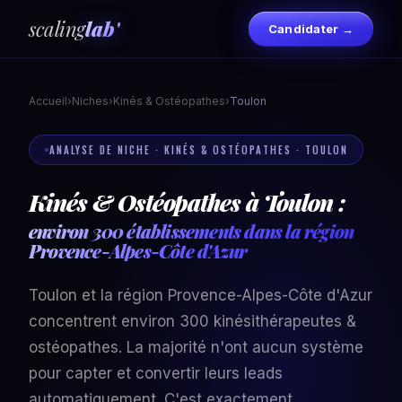
scaling
lab'
Candidater →
Accueil
›
Niches
›
Kinés & Ostéopathes
›
Toulon
ANALYSE DE NICHE · KINÉS & OSTÉOPATHES · TOULON
Kinés & Ostéopathes à Toulon :
environ 300 établissements dans la région
Provence-Alpes-Côte d'Azur
Toulon et la région Provence-Alpes-Côte d'Azur
concentrent environ 300 kinésithérapeutes &
ostéopathes. La majorité n'ont aucun système
pour capter et convertir leurs leads
automatiquement. C'est exactement