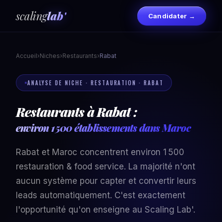
scaling
lab'
Candidater →
Accueil
›
Niches
›
Restaurants
›
Rabat
ANALYSE DE NICHE · RESTAURATION · RABAT
Restaurants à Rabat :
environ 1 500 établissements dans Maroc
Rabat et Maroc concentrent environ 1 500
restauration & food service. La majorité n'ont
aucun système pour capter et convertir leurs
leads automatiquement. C'est exactement
l'opportunité qu'on enseigne au Scaling Lab'.