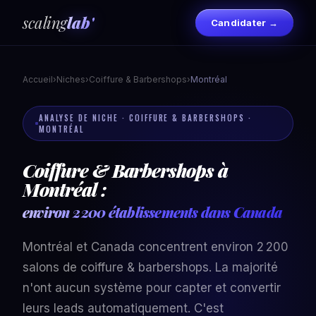
scaling
lab'
Candidater →
Accueil
›
Niches
›
Coiffure & Barbershops
›
Montréal
ANALYSE DE NICHE · COIFFURE & BARBERSHOPS ·
MONTRÉAL
Coiffure & Barbershops à
Montréal :
environ 2 200 établissements dans Canada
Montréal et Canada concentrent environ 2 200
salons de coiffure & barbershops. La majorité
n'ont aucun système pour capter et convertir
leurs leads automatiquement. C'est