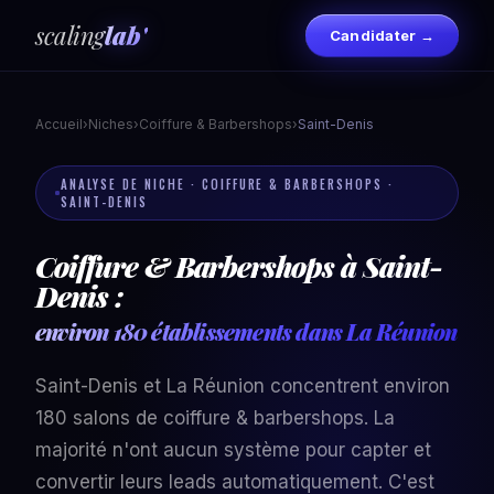
scaling
lab'
Candidater →
Accueil
›
Niches
›
Coiffure & Barbershops
›
Saint-Denis
ANALYSE DE NICHE · COIFFURE & BARBERSHOPS ·
SAINT-DENIS
Coiffure & Barbershops à Saint-
Denis :
environ 180 établissements dans La Réunion
Saint-Denis et La Réunion concentrent environ
180 salons de coiffure & barbershops. La
majorité n'ont aucun système pour capter et
convertir leurs leads automatiquement. C'est