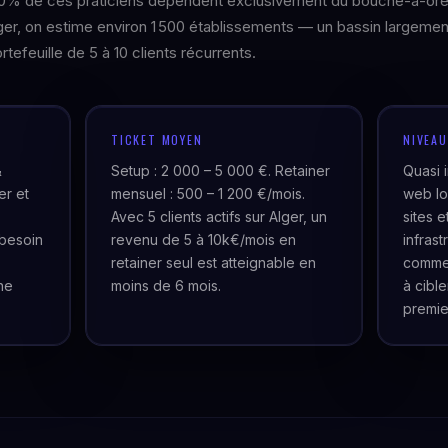
0% de ces praticiens dépendent exclusivement du bouche-à-orei
lger, on estime environ 1 500 établissements — un bassin largemen
rtefeuille de 5 à 10 clients récurrents.
TICKET MOYEN
NIVEA
&
Setup : 2 000 – 5 000 €. Retainer
Quasi 
er et
mensuel : 500 – 1 200 €/mois.
web lo
Avec 5 clients actifs sur Alger, un
sites 
besoin
revenu de 5 à 10k€/mois en
infras
retainer seul est atteignable en
commer
ne
moins de 6 mois.
à cibl
premie