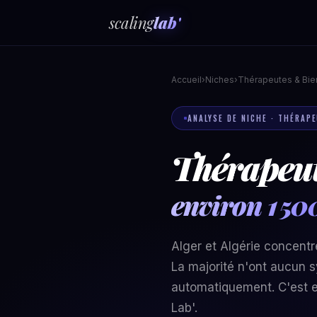
scaling
lab'
Accueil
›
Niches
›
Thérapeutes & Bie
ANALYSE DE NICHE · THÉRAPE
Thérapeut
environ 1 50
Alger et Algérie concentr
La majorité n'ont aucun s
automatiquement. C'est e
Lab'.