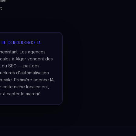
lle
t
U DE CONCURRENCE IA
inexistant. Les agences
cales à Alger vendent des
et du SEO — pas des
tructures d'automatisation
ciale. Première agence IA
er cette niche localement,
r à capter le marché.