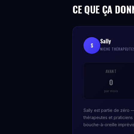
CE QUE ÇA DON
Sally
S
NICHE THÉRAPEUTE
AVANT
0
par mois
Sally est partie de zéro
thérapeutes et praticien
bouche-à-oreille imprévisi