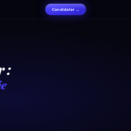
Candidater →
 :
ie