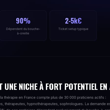
90%
2-5k€
Dépendent du bouche-
Ticket setup typique
à-oreille
 UNE NICHE À FORT POTENTIEL EN
la thérapie en France compte plus de 30 000 praticiens actifs :
és, thérapeutes, hypnothérapeutes, sophrologues. La demande e