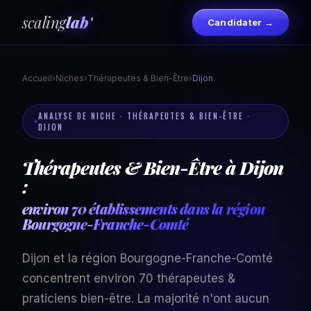
scaling
lab'
Candidater →
Accueil
›
Niches
›
Thérapeutes & Bien-Être
›
Dijon
ANALYSE DE NICHE · THÉRAPEUTES & BIEN-ÊTRE ·
DIJON
Thérapeutes & Bien-Être à Dijon
:
environ 70 établissements dans la région
Bourgogne-Franche-Comté
Dijon et la région Bourgogne-Franche-Comté
concentrent environ 70 thérapeutes &
praticiens bien-être. La majorité n'ont aucun