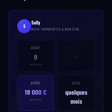
Sally
S
NICHE THÉRAPEUTES & BIEN-ÊTRE
AVANT
0
→
par mois
APRÈS
DÉLAI
18 000 €
quelques
mois
par mois