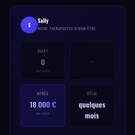
Sally
S
NICHE THÉRAPEUTES & BIEN-ÊTRE
AVANT
0
→
par mois
APRÈS
DÉLAI
18 000 €
quelques
mois
par mois