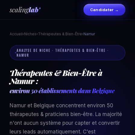
scaling
lab'
Candidater →
Accueil
›
Niches
›
Thérapeutes & Bien-Être
›
Namur
ANALYSE DE NICHE · THÉRAPEUTES & BIEN-ÊTRE ·
NAMUR
Thérapeutes & Bien-Être à
Namur :
environ 50 établissements dans Belgique
Namur et Belgique concentrent environ 50
thérapeutes & praticiens bien-être. La majorité
n'ont aucun système pour capter et convertir
leurs leads automatiquement. C'est