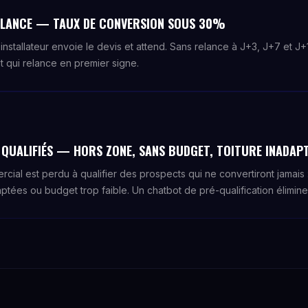
RELANCE — TAUX DE CONVERSION SOUS 30%
l'installateur envoie le devis et attend. Sans relance à J+3, J+7 et J
t qui relance en premier signe.
QUALIFIÉS — HORS ZONE, SANS BUDGET, TOITURE INADAP
al est perdu à qualifier des prospects qui ne convertiront jamais :
aptées ou budget trop faible. Un chatbot de pré-qualification élimine