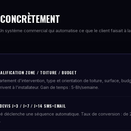
E CONCRÈTEMENT
. Un système commercial qui automatise ce que le client faisait à la
ALIFICATION ZONE / TOITURE / BUDGET
artement d'intervention, type et orientation de toiture, surface, bud
vent à l'installateur. Gain de temps : 5-8h/semaine.
EVIS J+3 / J+7 / J+14 SMS+EMAIL
é déclenche une séquence automatique. Taux de conversion : de
.