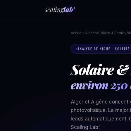
scaling
lab'
Accueil
›
Niches
›
Solaire & Photovol
ANALYSE DE NICHE · SOLAIR
Solaire & 
environ 250 
Alger et Algérie concentr
photovoltaïque. La majori
leads automatiquement. C
Scaling Lab'.