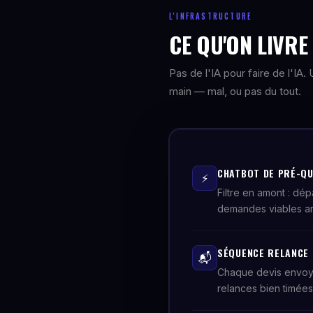
L'INFRASTRUCTURE
CE QU'ON LIVR
Pas de l'IA pour faire de l'IA
main — mal, ou pas du tout.
CHATBOT DE PRÉ-QU
⚡
Filtre en amont : dép
demandes viables arri
SÉQUENCE RELANCE D
📬
Chaque devis envoy
relances bien timées