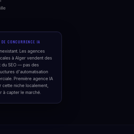
n
lle
U DE CONCURRENCE IA
inexistant. Les agences
cales à Alger vendent des
et du SEO — pas des
tructures d'automatisation
ciale. Première agence IA
er cette niche localement,
r à capter le marché.