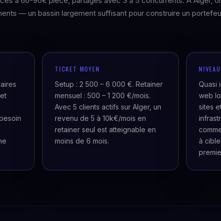
rces à 60-90€ pièce, partagés avec 3 à 5 concurrents. À Alger, o
ents — un bassin largement suffisant pour construire un portefeui
TICKET MOYEN
NIVEA
laires
Setup : 2 500 – 6 000 €. Retainer
Quasi 
et
mensuel : 500 – 1 200 €/mois.
web lo
Avec 5 clients actifs sur Alger, un
sites 
besoin
revenu de 5 à 10k€/mois en
infras
retainer seul est atteignable en
commer
ne
moins de 6 mois.
à cibl
premie