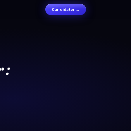
Candidater →
 :