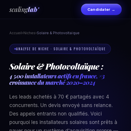
scaling
lab'
Candidater →
Accueil
›
Niches
›
Solaire & Photovoltaïque
ANALYSE DE NICHE · SOLAIRE & PHOTOVOLTAÏQUE
Solaire & Photovoltaïque :
4 500 installateurs actifs en france, ×3
croissance du marché 2020–2024
Les leads achetés à 70 € partagés avec 4
concurrents. Un devis envoyé sans relance.
Des appels entrants non qualifiés. Voici
pourquoi les installateurs solaires sont prêts à
payer pour un système d'acquisition propre —