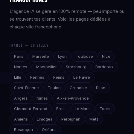
L'agence IA se gère en 100% remote — peu importe où
se trouvent tes clients. Voici les pages dédiées à
chaque ville francophone.
FRANCE — 30 VILLES
Paris
Marseille
Lyon
Toulouse
Nice
Nantes
Montpellier
Strasbourg
Bordeaux
Lille
Rennes
Reims
Le Havre
Saint-Étienne
Toulon
Grenoble
Dijon
Angers
Nîmes
Aix-en-Provence
Clermont-Ferrand
Brest
Le Mans
Tours
Amiens
Limoges
Perpignan
Metz
Besançon
Orléans