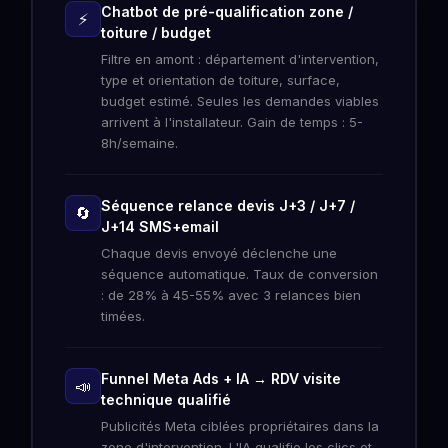
Chatbot de pré-qualification zone /
⚡
toiture / budget
Filtre en amont : département d'intervention,
type et orientation de toiture, surface,
budget estimé. Seules les demandes viables
arrivent à l'installateur. Gain de temps : 5-
8h/semaine.
Séquence relance devis J+3 / J+7 /
🔄
J+14 SMS+email
Chaque devis envoyé déclenche une
séquence automatique. Taux de conversion
: de 28% à 45-55% avec 3 relances bien
timées.
Funnel Meta Ads + IA → RDV visite
📣
technique qualifié
Publicités Meta ciblées propriétaires dans la
zone d'intervention. L'IA qualifie les clics et