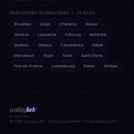
FRANCOPHONIE INTERNATIONALE — 20 VILLES
Bruxelles
Liège
Charleroi
Namur
Genève
Lausanne
Fribourg
Montréal
Québec
Ottawa
Casablanca
Rabat
Marrakech
Alger
Tunis
Saint-Denis
Fort-de-France
Luxembourg
Dakar
Abidjan
scaling
lab'
by Abdé Chan
© 2026 Scaling Lab' · Accompagnement 1-1 pour Agences IA