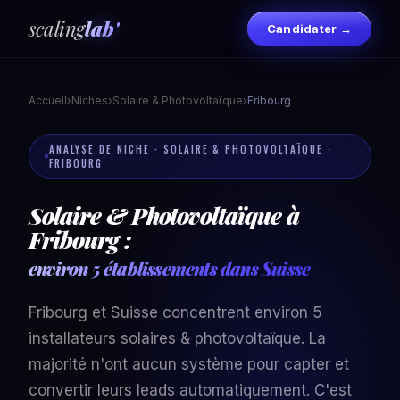
scaling
lab'
Candidater →
Accueil
›
Niches
›
Solaire & Photovoltaïque
›
Fribourg
ANALYSE DE NICHE · SOLAIRE & PHOTOVOLTAÏQUE ·
FRIBOURG
Solaire & Photovoltaïque à
Fribourg :
environ 5 établissements dans Suisse
Fribourg et Suisse concentrent environ 5
installateurs solaires & photovoltaïque. La
majorité n'ont aucun système pour capter et
convertir leurs leads automatiquement. C'est