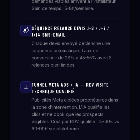
demandes viables arrivent à l'installateur.
Gain de temps : 5-8h/semaine.
SÉQUENCE RELANCE DEVIS J+3 / J+7 /
📬
J+14 SMS+EMAIL
Chaque devis envoyé déclenche une
séquence automatique. Taux de
conversion : de 28% à 45-55% avec 3
relances bien timées.
FUNNEL META ADS + IA → RDV VISITE
📊
TECHNIQUE QUALIFIÉ
Publicités Meta ciblées propriétaires dans
la zone d'intervention. L'IA qualifie les
clics et ne book que les prospects
éligibles. Coût par RDV qualifié : 15-30€ vs
60-90€ sur plateforme.