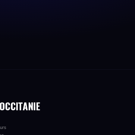
 OCCITANIE
eurs