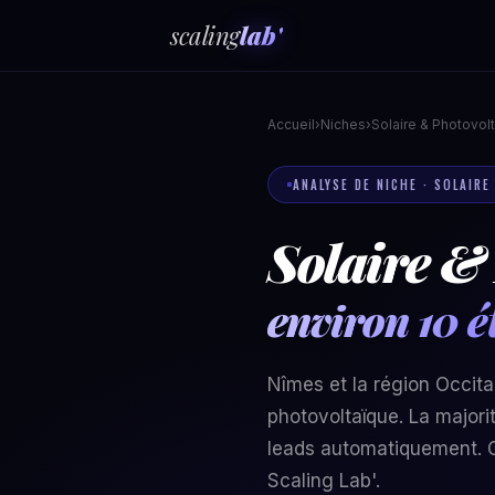
scaling
lab'
Accueil
›
Niches
›
Solaire & Photovol
ANALYSE DE NICHE · SOLAIR
Solaire &
environ 10 é
Nîmes et la région Occita
photovoltaïque. La majori
leads automatiquement. C
Scaling Lab'.