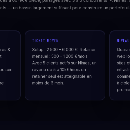
rces à 60-90€ pièce, partagés avec 3 à 5 concurrents. À Nîmes, 
nts — un bassin largement suffisant pour construire un portefeuil
TICKET MOYEN
NIVEA
ires &
Setup : 2 500 – 6 000 €. Retainer
Quasi 
t
mensuel : 500 – 1 200 €/mois.
web lo
Avec 5 clients actifs sur Nîmes, un
sites 
besoin
revenu de 5 à 10k€/mois en
infras
retainer seul est atteignable en
commer
ne
moins de 6 mois.
à cibl
premie