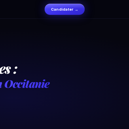
Candidater →
s :
n Occitanie