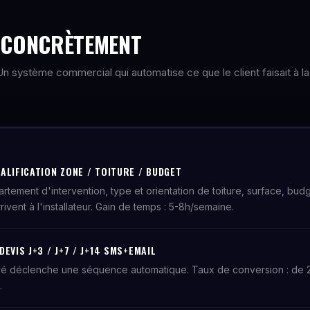
E CONCRÈTEMENT
. Un système commercial qui automatise ce que le client faisait à la
ALIFICATION ZONE / TOITURE / BUDGET
artement d'intervention, type et orientation de toiture, surface, bud
vent à l'installateur. Gain de temps : 5-8h/semaine.
EVIS J+3 / J+7 / J+14 SMS+EMAIL
é déclenche une séquence automatique. Taux de conversion : de
.