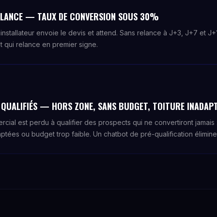
RELANCE — TAUX DE CONVERSION SOUS 30%
l'installateur envoie le devis et attend. Sans relance à J+3, J+7 et J
t qui relance en premier signe.
QUALIFIÉS — HORS ZONE, SANS BUDGET, TOITURE INADAP
al est perdu à qualifier des prospects qui ne convertiront jamais :
aptées ou budget trop faible. Un chatbot de pré-qualification élimine