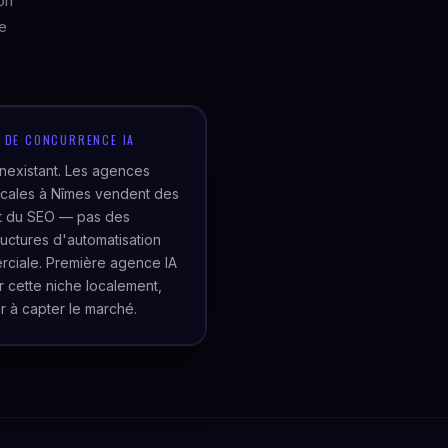
on
le
U DE CONCURRENCE IA
inexistant. Les agences
cales à Nîmes vendent des
et du SEO — pas des
tructures d'automatisation
ciale. Première agence IA
er cette niche localement,
r à capter le marché.