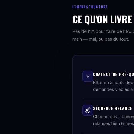
L'INFRASTRUCTURE
CE QU'ON LIVR
Pas de l'IA pour faire de l'IA
main — mal, ou pas du tout.
CHATBOT DE PRÉ-QU
⚡
Filtre en amont : dép
demandes viables arri
SÉQUENCE RELANCE D
📬
Chaque devis envoy
relances bien timées